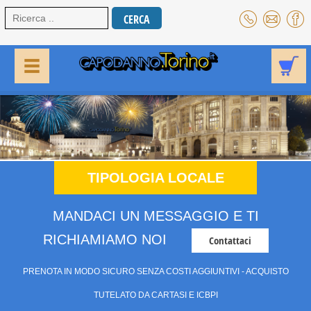
TIPOLOGIA LOCALE
MANDACI UN MESSAGGIO E TI
RICHIAMIAMO NOI
Contattaci
PRENOTA IN MODO SICURO SENZA COSTI AGGIUNTIVI - ACQUISTO
TUTELATO DA CARTASI E ICBPI