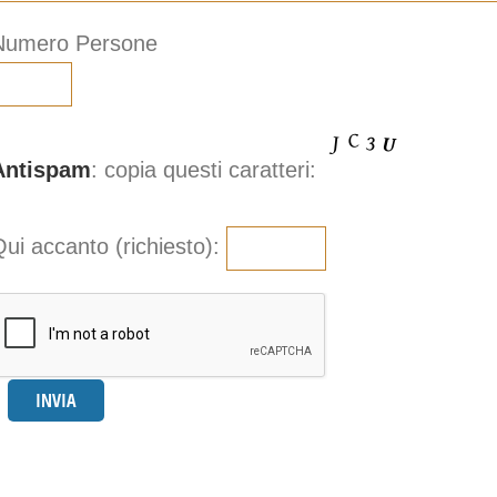
Numero Persone
Antispam
: copia questi caratteri:
ui accanto (richiesto):