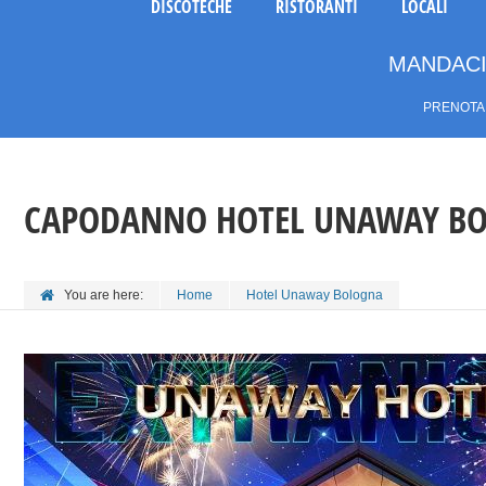
DISCOTECHE
RISTORANTI
LOCALI
MANDACI
PRENOTA 
CAPODANNO HOTEL UNAWAY BO
You are here:
Home
Hotel Unaway Bologna