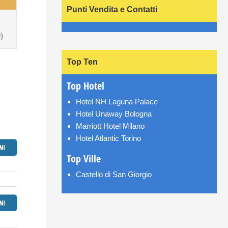
Punti Vendita e Contatti
)
Top Ten
Top Hotel
Hotel NH Laguna Palace
Hotel Unaway Bologna
Marriott Hotel Milano
Hotel Atlantic Torino
Top Ville
Castello di San Giorgio