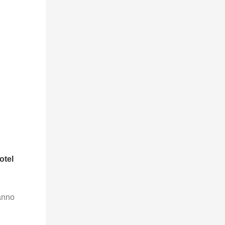
otel
anno