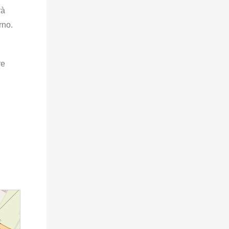
rà
rno.
re