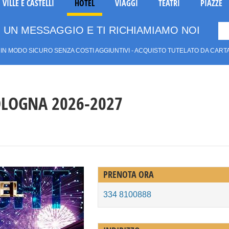
VILLE E CASTELLI
HOTEL
VIAGGI
TEATRI
PIAZZE
 UN MESSAGGIO E TI RICHIAMIAMO NOI
IN MODO SICURO SENZA COSTI AGGIUNTIVI - ACQUISTO TUTELATO DA CARTAS
LOGNA 2026-2027
PRENOTA ORA
334 8100888