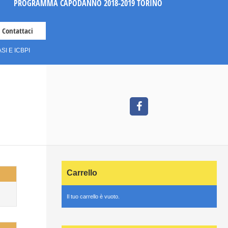
PROGRAMMA CAPODANNO 2018-2019 TORINO
Contattaci
I E ICBPI
Carrello
Il tuo carrello è vuoto.