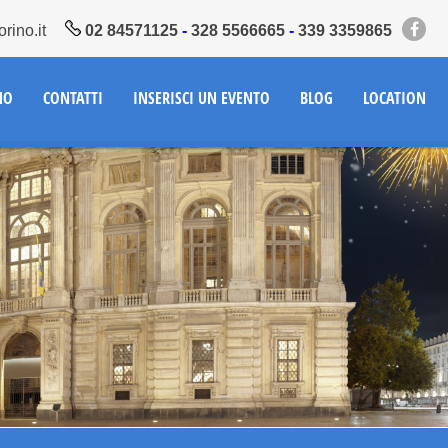
rino.it
02 84571125
-
328 5566665
-
339 3359865
NO
CONTATTI
INSERISCI UN EVENTO
BLOG
LOCATION