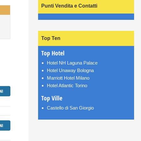
Punti Vendita e Contatti
Top Ten
Top Hotel
Hotel NH Laguna Palace
Hotel Unaway Bologna
Marriott Hotel Milano
Hotel Atlantic Torino
Top Ville
Castello di San Giorgio