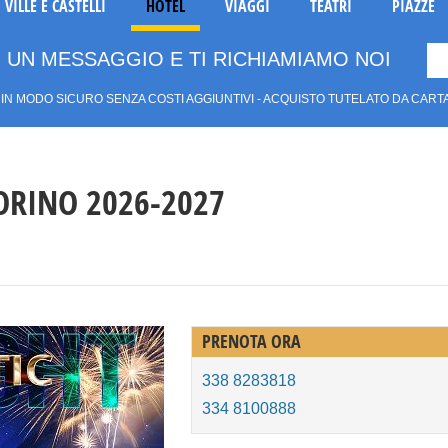
VILLE E CASTELLI
HOTEL
VIAGGI
TEATRI
PIAZZE
 UN MESSAGGIO E TI RICHIAMIAMO NOI
IN MODO SICURO SENZA COSTI AGGIUNTIVI - ACQUISTO TUTELATO DA CARTAS
ORINO 2026-2027
PRENOTA ORA
338 8283818
334 8100888