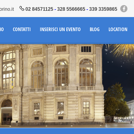
rino.it
02 84571125
-
328 5566665
-
339 3359865
NO
CONTATTI
INSERISCI UN EVENTO
BLOG
LOCATION