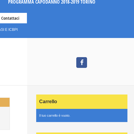
PROGRAMMA CAPODANNO 2018-2019 TORINO
Contattaci
I E ICBPI
Carrello
Il tuo carrello è vuoto.