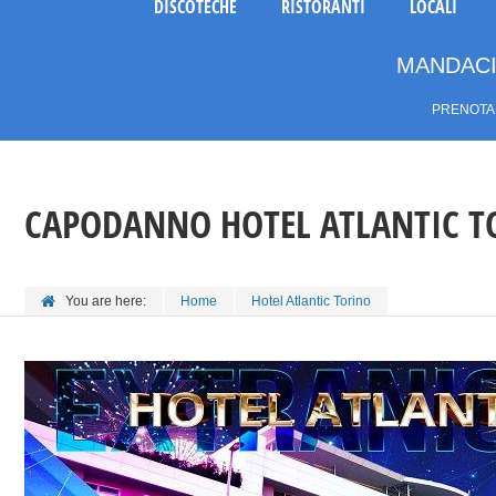
DISCOTECHE
RISTORANTI
LOCALI
MANDACI
PRENOTA 
CAPODANNO HOTEL ATLANTIC T
You are here:
Home
Hotel Atlantic Torino